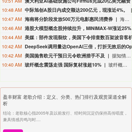
10:51 AM
10:48 AM
中际旭创A股日内成交额达200亿元，现涨近4%。
10:47 AM
海南将分阶段发放500万元电影惠民消费券
海南“跟着电影去旅游”电影惠民促消费活动在今天正式启动。即日起，海南将分阶段发放500万元电影惠民消费券，覆盖上百家影院，市民和游客均可领取。本次电影消费券分两个阶段推进：第一阶段从8月7日至10月7日，覆盖暑期和国庆黄金周；第二阶段从11月1日至12月31日，覆盖第八届海南岛国际电影节展映活动。
10:46 AM
港股大模型概
10:44 AM
10:42 AM
10:42 AM
美国抛售欧元干预日元令欧洲措手不及
据知情人士称，美国上周出人意料地对欧洲央行进行了历史性的货币干预，以帮助日本，直到抛售欧元买入日元后才通知法兰克福的同行。知情人士透露，一些欧洲央行高级官员认为，美国使用欧元而不是美元，是对西方货币当局之间长期合作惯例的史无前例的违反。此次操作旨在帮助日本支撑日元汇率，此前日元汇率跌至40年来的最低点。上周，东京方面通过抛售美元买入日元进入外汇市场。美国抛售欧元而不是抛售美元来帮助日本，这进一步表明华盛顿不希望看到干预导致美国国债遭到抛售，从而推高美国国债收益率。
10:40 AM
玻纤概念震荡走强 国际复材涨超10%
玻纤概念震荡走强，国际复材涨超10%，中国巨石、宏和科技、山东玻纤、中材科技跟涨。
盈丰财富 老歌介绍：定义、分类、热门排行及观赏渠道全解
析
结论：老歌核心指2005年及以前发行、经时间沉淀仍保持高传唱度，
兼具情感共鸣与时....