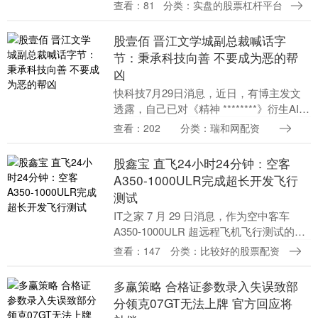
非凡大师将于8月5日发布。从海报上看，
查看：81
分类：实盘的股票杠杆平台
新产品将支持手写笔。 具体来说，本....
股壹佰 晋江文学城副总裁喊话字
节：秉承科技向善 不要成为恶的帮
凶
快科技7月29日消息，近日，有博主发文
透露，自己已对《精神 ********》衍生AI漫
剧、有声读物全线内容开展证据保全工
查看：202
分类：瑞和网配资
作，将作品相关运营账号信息，以及播放
量....
股鑫宝 直飞24小时24分钟：空客
A350-1000ULR完成超长开发飞行
测试
IT之家 7 月 29 日消息，作为空中客车
A350-1000ULR 超远程飞机飞行测试的一
部分，代号 MSN707 的澳航首架飞行测试
查看：147
分类：比较好的股票配资
飞机当地时间 7 月 ....
多赢策略 合格证参数录入失误致部
分领克07GT无法上牌 官方回应将