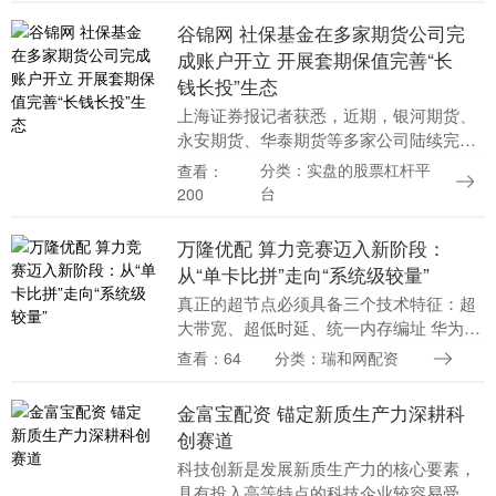
谷锦网 社保基金在多家期货公司完
成账户开立 开展套期保值完善“长
钱长投”生态
上海证券报记者获悉，近期，银河期货、
永安期货、华泰期货等多家公司陆续完成
社保基金特殊法人期货账户开立。中国期
分类：实盘的股票杠杆平
查看：
货市场监控中心也发文表示，用于补充社
台
200
保基金的国有股权....
万隆优配 算力竞赛迈入新阶段：
从“单卡比拼”走向“系统级较量”
真正的超节点必须具备三个技术特征：超
大带宽、超低时延、统一内存编址 华为昇
腾950超节点提出一个目标：“像一台计算
查看：64
分类：瑞和网配资
机一样工作” 沐曦股份发布曦景S600超节
点 ....
金富宝配资 锚定新质生产力深耕科
创赛道
科技创新是发展新质生产力的核心要素，
具有投入高等特点的科技企业较容易受到