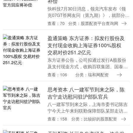
补偿
快科技7月30日消息，领克汽车发布《领
克07GT答网友问（第九期）》，就部分四
驱07GT无法上牌事宜进行统一说明。 具
查看：70
分类：股票配资平台查询网
体原因是什么？ 领克称，收到用户反馈
后，第....
盈通策略 东方证券：拟发行股份及
支付现金收购上海证券100%股权
交易对价251.2亿元
东方证券公告，公司拟通过发行A股股份
及支付现金方式，收购百联集团、国泰海
通等交易对方合计持有的上海证券100%股
查看：106
分类：瑞和网配资
权，交易对价为251.2亿元。其中，股份对
价23....
思考资本 八一建军节到来之际，陈
吉宁走访慰问驻沪部队官兵
八一建军节到来之际，上海市委书记陈吉
宁今天上午来到联勤保障部队某部走访慰
问部队官兵，代表市委、市政府和全市人
查看：158
分类：比较好的股票配资
民，向驻沪人民解放军指战员、武警部队
官兵、军队文职人....