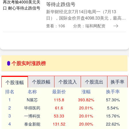
等待止跌信号
新华财经北京7月14日电周一（7月13
日），国际金价开盘4098.33美元，最高
4103.58美元，最低3986.29美元，收盘报
查看：106
分类：瑞和网配资
4001.30美元，全天波幅1....
个股实时涨跌榜
个股跌幅
个股流入
个股流出
换手率
个股涨幅
排名
名称
最新价
涨幅
换手率
1
N展芯
115.8
393.82%
57.30%
2
毕得医药
61.6
20.01%
5.54%
3
一博科技
53.33
20.01%
15.76%
4
泰金新能
131.52
20.00%
22.62%