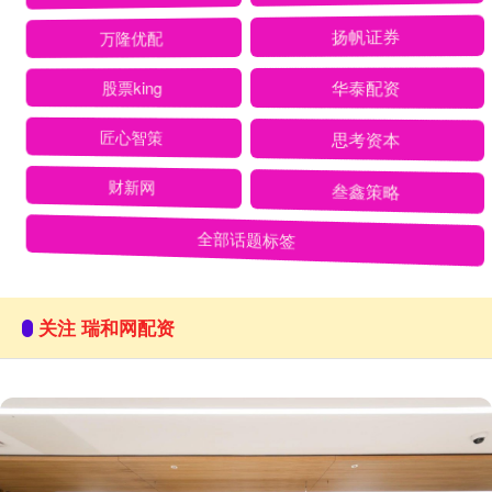
万隆优配
扬帆证券
股票king
华泰配资
匠心智策
思考资本
财新网
叁鑫策略
全部话题标签
关注 瑞和网配资