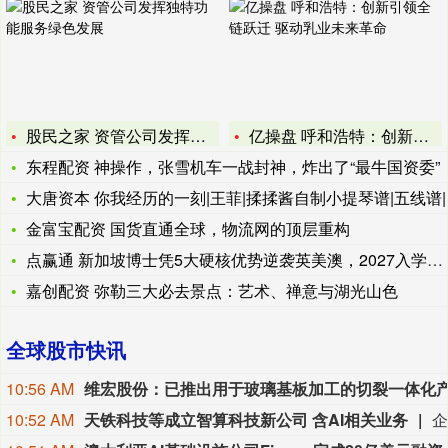
股民之家 资管公司发挥独特功能服务绿色发展
亿操盘 呼和浩特：创新引领全链跃迁 驱动乳业未来革命
东程配资 神操作，张雪机车一战封神，炸出了“最牛国资委”
大唐资本 你我经历的一刻|王菲|揉揉酱自制小提琴谱|五线谱|
金富宝配资 国货直通全球，物流网的顶层重构
点赢通 新加坡博士凭5大硬核优势逆袭英美澳，2027入学提前
嘉创配资 弥勒三大必去景点：艺术、禅意与湖光山色
全球股市快讯
10:56 AM
10:52 AM
天铁科技等成立智算科技新公司 含AI相关业务