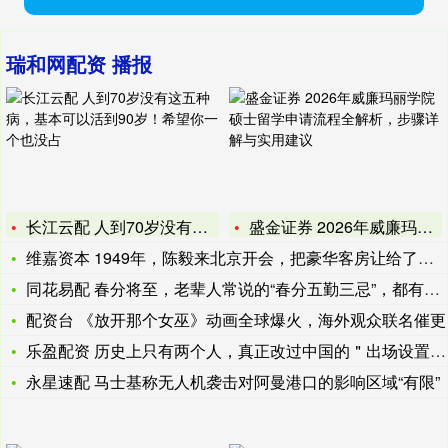
瑞和网配资 播报
长江云配 人到70岁没有这五种病，基本可以活到90岁！希望你
盛金证券 2026年威廉玛丽学院硕士留学申请流程全解析，步骤
维嘉资本 1949年，陈毅来北京开会，把豪华客房让给了傅作义
同花易配 春分将至，老辈人常说的“春分五勤三忌”，都有哪些讲
配资台 《放开那个女巫》动画全球爆火，海外观众联名催更
乐盈配资 历史上只有两个人，真正改过中国的＂出场设置＂： 一
永星速配 马士基称无人机袭击对阿曼港口的影响区域“有限”