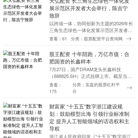
天弘配资 长三角生态绿色一体化发
展示范区开发者大会举行，陈吉宁
致辞
以跨域一体，协同创新为主题的2026年长
三角生态绿色一体化发展示范区开发者大
会，今天（7月27日）下午在示范区方厅
查看：61
分类：股票配资平台查询网
水院长三角馆举行。上海市委书记陈吉宁
出席并致辞....
股王配资 十年陪跑，万亿市值：合
肥国资的长鑫样本
7月27日，国产DRAM龙头长鑫科技
（688825.SH）正式挂牌上市。截至当天
收盘，股价暴涨465.82%，报49元/股，总
分类：实盘的股票杠杆平
查看：
市值突破3.28万亿元。这个数字超....
台
175
财富家 “十五五”数字浙江建设规
划：鼓励模型出海 引领行业标准制
定 提升人工智能领域的话语权和主
导权
浙江省人民政府印发《“十五五”数字浙江