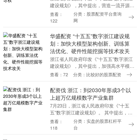
建设规划》，其中提出，营造一流开源开
放生态。打造国际领先的人工智能开源社
分类：股票配资平台查询
查看：
区，构建开发者社区体系。支持依托开源
网
122
社区孵化优质人....
华盛配资 “十五五”数字浙江建设规
划：加快大模型架构创新、训练算
法优化、硬件性能挖掘等技术攻关
浙江省人民政府印发《“十五五”数字浙江
建设规划》，其中提出，加强高水平模型
研发应用。加快大模型架构创新、训练算
查看：72
分类：比较好的股票配资
法优化、硬件性能挖掘等技术攻关。面向
市场提供低成本....
配资伐 浙江：到2030年形成3个以
上超万亿规模数字产业集群
7月23日，浙江省人民政府印发《“十五
五”数字浙江建设规划》。 其中提出，到
2030年，数字经济核心产业增加值占GDP
分类：实盘的股票杠杆平
查看：
比重达到14%，形成3个以上超万亿规模的
台
118
数....