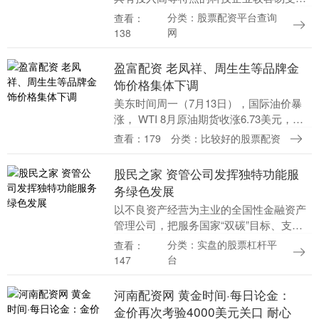
外部环境的影响。 以不良资产经营为主业
分类：股票配资平台查询
查看：
的金融资产管理公司具有多牌照优势，在
网
138
多年发展中积累....
盈富配资 老凤祥、周生生等品牌金
饰价格集体下调
美东时间周一（7月13日），国际油价暴
涨， WTI 8月原油期货收涨6.73美元，涨
幅9.42%，报78.14美元/桶；布伦特9月原
查看：179
分类：比较好的股票配资
油期货收涨7.29美元，涨幅....
股民之家 资管公司发挥独特功能服
务绿色发展
以不良资产经营为主业的全国性金融资产
管理公司，把服务国家“双碳”目标、支持
绿色低碳转型作为做好金融“五篇大文
分类：实盘的股票杠杆平
查看：
章”的重要发力点，坚持在防范化解风险中
台
147
服务绿色发展、....
河南配资网 黄金时间·每日论金：
金价再次考验4000美元关口 耐心