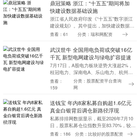
鼎冠策略 浙江：“十五五”期间将加
快建设数据基础设施
浙江省人民政府印发《“十五五”数字浙江
建设规划》。其中提出，加快建设数据基
础设施。统筹规划数据流通利用基础设
查看：61
分类：瑞和网配资
施，推进杭州、宁波、温州国家数据流通
利用基础设施全国....
武汉世牛 全国用电负荷或突破16亿
千瓦 新型电网建设与绿电扩容提速
7月17日，A股电力板块逆势大涨超2%，
桂冠电力、深南电A、乐山电力、杭州热
电等多股涨停。 入伏以来，持续性高温天
分类：股票配资平台查询
查看：
气席卷国内多地。国家能源局此前预计，
网
159
2026年....
送钱宝 年内8家私募自购超1.6亿元
真金白银背后调仓新路径浮现
私募排排网数据显示，截至2026年7月10
日，股票私募仓位指数升至83.70%，较前
一周上涨0.15%，已连续三周加仓，创下
查看：186
分类：比较好的股票配资
近四年新高。不仅积极入市，私募还用“....